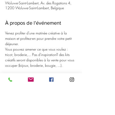
Woluwe-Saint-Lambert, Av. des Rogations 4,
1200 Woluwe-Saint-Lambert, Belgique
À propos de l'événement
Venez profiter d'une matinée créative à la 
maison et profitez-en pour prendre votre petit 
déjeuner.
Vous pouvez amener ce que vous voulez : 
tricot, broderie,... Pas d'inspiration? des kits 
créatifs seront disponibles à la vente pour vous 
occuper (bijoux, broderie, bougie, ...).
Nous aurons à votre disposition du jus, du thé, 
de la tisane, du café. 
Vous apportez un petit quelque chose à 
grignoter