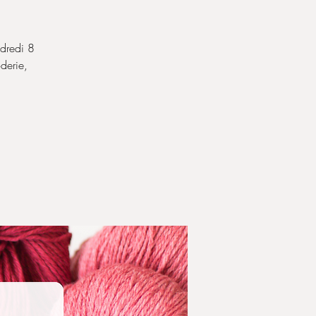
ndredi 8
oderie,