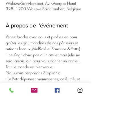
Woluwe-Saint-Lambert, Av. Georges Henri
328, 1200 Woluwe-Saint-Lambert, Belgique
À propos de l'événement
Venez broder avec nous et profitez-en pour 
goûter les gourmandises de nos pâtissiers et 
artisans locaux (MelKafé et Sandrine & Yatto).
Il ne s'agit donc pas d'un atelier mais Julie ne 
sera jamais loin pour vous donner un conseil. 
Tout le monde est bienvenue.
Nous vous proposons 3 options:
- Le Petit déjeuner : viennoiseries, café, thé, et 
jus d'oranges.
- Le Petit déjeuner + Granola
- Le Petit déjeuner : version vegan et/ou sans 
gluten