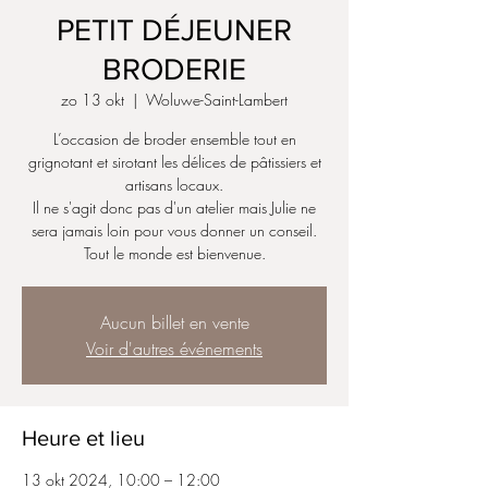
PETIT DÉJEUNER
BRODERIE
zo 13 okt
  |  
Woluwe-Saint-Lambert
L’occasion de broder ensemble tout en
grignotant et sirotant les délices de pâtissiers et
artisans locaux.
Il ne s'agit donc pas d'un atelier mais Julie ne
sera jamais loin pour vous donner un conseil.
Tout le monde est bienvenue.
Aucun billet en vente
Voir d'autres événements
Heure et lieu
13 okt 2024, 10:00 – 12:00