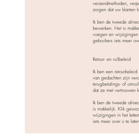
verzendmethoden, verpak
zorgen dat uw klanten l
Ik ben de tweede alinea
bewerken. Het is makkel
voegen en wijzigingen i
gebruikers iets meer ov
Retour- en ruilbeleid
Ik ben een retourbeleid
van gedachten zijn ver
terugbetalings- of omru
dat ze met vertrouwen 
Ik ben de tweede alinea
is makkelijk. Klik gewo
wijzigingen in het lett
iets meer over u te late