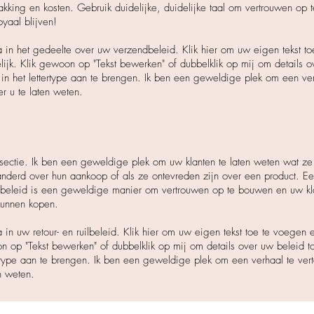
king en kosten. Gebruik duidelijke, duidelijke taal om vertrouwen op 
oyaal blijven!
 in het gedeelte over uw verzendbeleid. Klik hier om uw eigen tekst to
ijk. Klik gewoon op "Tekst bewerken" of dubbelklik op mij om details o
n het lettertype aan te brengen. Ik ben een geweldige plek om een ver
er u te laten weten.
 sectie. Ik ben een geweldige plek om uw klanten te laten weten wat z
anderd over hun aankoop of als ze ontevreden zijn over een product. E
ilbeleid is een geweldige manier om vertrouwen op te bouwen en uw klan
kunnen kopen.
 in uw retour- en ruilbeleid. Klik hier om uw eigen tekst toe te voegen
on op "Tekst bewerken" of dubbelklik op mij om details over uw beleid 
ertype aan te brengen. Ik ben een geweldige plek om een verhaal te ver
n weten.