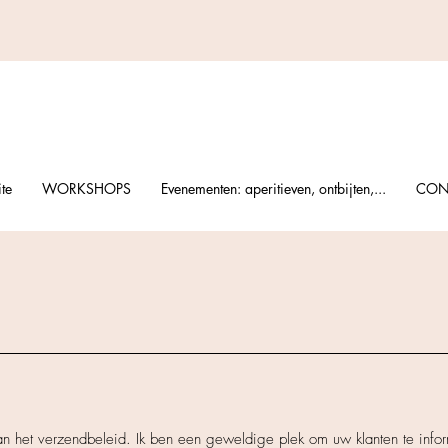
te
WORKSHOPS
Evenementen: aperitieven, ontbijten,...
CON
an het verzendbeleid. Ik ben een geweldige plek om uw klanten te info