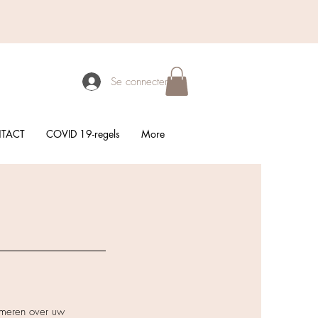
Se connecter
TACT
COVID 19-regels
More
rmeren over uw