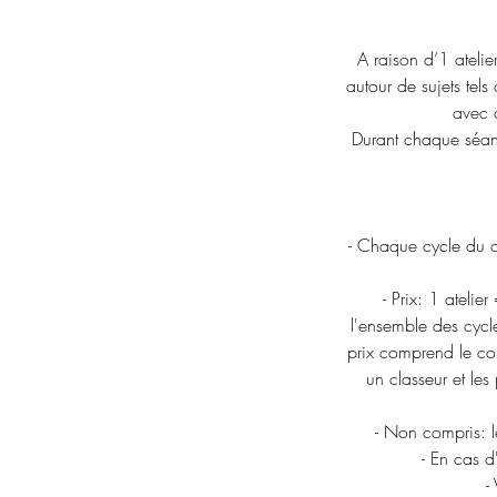
A raison d’1 atelie
autour de sujets tel
avec d
Durant chaque séan
- Chaque cycle du c
- Prix: 1 ateli
l'ensemble des cyc
prix comprend le cou
un classeur et les
- Non compris: le
- En cas d
-