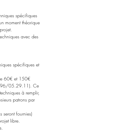
chniques spécifiques
a un moment théorique
projet.
techniques avec des
iques spécifiques et
ntre 60€ et 150€
 0496/05.29.11). Ce
techniques à remplir,
usieurs patrons par
s seront fournies)
ojet libre.
s.