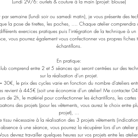
Lundi 29/6: ourlets & couture à la main (projet: blouse)
r par semaine (lundi soir ou samedi matin), je vous présente des te
s que la pose de tirettes, les poches, .... Chaque atelier comprendr
ifférents exercices pratiques puis l'intégration de la technique à un 
ce, vous pourrez également vous confectionner vos propres fiches 
échantillons.
En pratique:
lub comprend entre 2 et 5 séances qui seront centrées sur des techn
sur la réalisation d’un projet.
er = 30€, le prix des cycles varie en fonction du nombre d’ateliers e
les revient à 445€ (soit une économie d’un atelier! Me contacter
rs de 2h, le matériel pour confectionner les échantillons, les cartes 
 patrons des projets (pour les vêtements, vous aurez le choix entre pl
projet), ...
 tissu nécessaire à la réalisation des 3 projets vêtements (indication
'absence à une séance, vous pourrez la récupérer lors d'un atelier pr
 Vous devrez travailler quelques heures sur vos projets entre les atelier