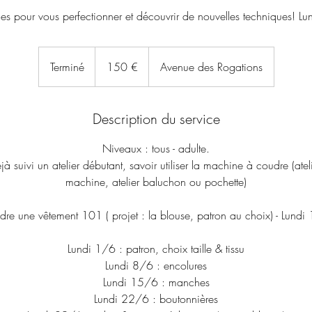
es pour vous perfectionner et découvrir de nouvelles techniques!
150
euros
Terminé
T
150 €
Avenue des Rogations
e
r
m
Description du service
i
Niveaux : tous - adulte.
n
jà suivi un atelier débutant, savoir utiliser la machine à coudre (at
é
machine, atelier baluchon ou pochette)
dre une vêtement 101 ( projet : la blouse, patron au choix) - Lun
Lundi 1/6 : patron, choix taille & tissu
Lundi 8/6 : encolures
Lundi 15/6 : manches
Lundi 22/6 : boutonnières