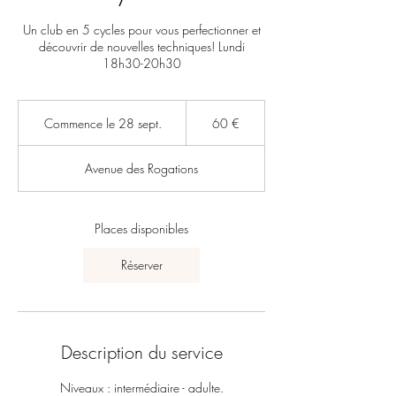
Un club en 5 cycles pour vous perfectionner et
découvrir de nouvelles techniques! Lundi
18h30-20h30
60
euros
Commence le 28 sept.
C
60 €
o
m
Avenue des Rogations
m
e
n
c
Places disponibles
e
l
Réserver
e
2
8
s
e
Description du service
p
t
Niveaux : intermédiaire - adulte.
.